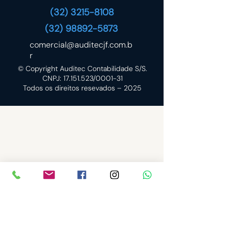
(32) 3215-8108
(32) 98892-5873
comercial@auditecjf.com.b
r
© Copyright Auditec Contabilidade S/S.
CNPJ:
17.151.523
/0001-31
Todos os direitos resevados – 2025