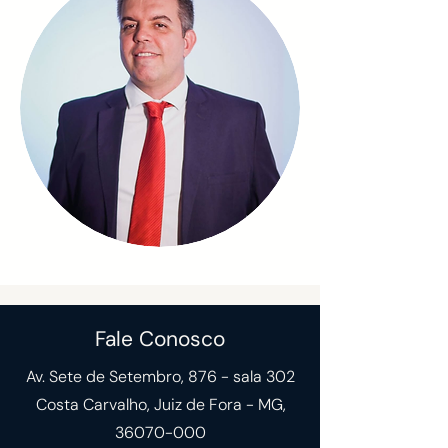
Fale Conosco
Av. Sete de Setembro, 876 - sala 302
Costa Carvalho, Juiz de Fora - MG,
36070-000